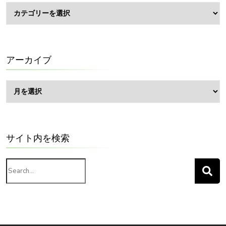
BLOG
カ
テ
ゴ
リ
ー
アーカイブ
ア
ー
カ
イ
ブ
サイト内を検索
Search
for: