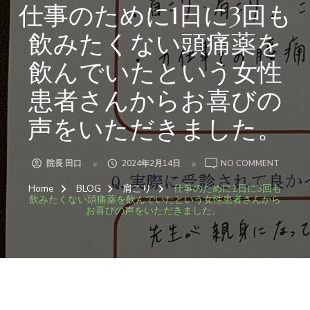
仕事のために1日に3回も
飲みたくない頭痛薬を
飲んでいたという女性
患者さんからお喜びの
声をいただきました。
ON
院長 田口
2024年2月14日
NO COMMENT
仕
事
Home
BLOG
肩こり
仕事のために1日に3回も
の
た
飲みたくない頭痛薬を飲んでいたという女性患者さんから
め
お喜びの声をいただきました。
に
1
日
に
3
回
も
飲
み
た
く