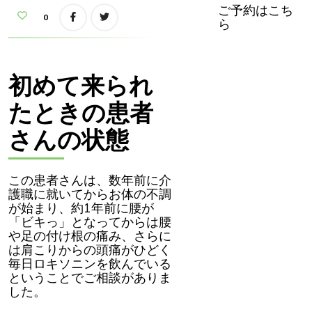
な
ご予約はこち
い
0
ら
頭
痛
薬
を
飲
ん
初めて来られ
で
い
た
たときの患者
と
い
う
さんの状態
女
性
患
者
さ
ん
この患者さんは、数年前に介
か
護職に就いてからお体の不調
ら
お
が始まり、約1年前に腰が
喜
「ビキっ」となってからは腰
び
の
や足の付け根の痛み、さらに
声
は肩こりからの頭痛がひどく
を
い
毎日ロキソニンを飲んでいる
た
ということでご相談がありま
だ
き
した。
ま
し