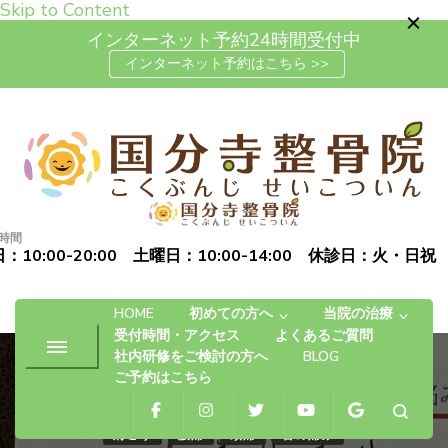
Skip to Content
インターネット予約24時間受付中
インターネット予約はこちら >>
高松市で肩こり・腰痛・坐骨神
「お体の不安を自信に変える」完全予約制の自費治療専門の整
経痛の整体なら国分寺整骨院
骨院です
時間
：10:00-20:00 土曜日：10:00-14:00 休診日：火・日祝
HOME
初めての方へ
当院の治療
受付時間・アクセス
よくあるご質問
社内研修をご検討の方へ
BLOG
ご予約はこちら
肩こり
腰痛
頭痛
首の痛み