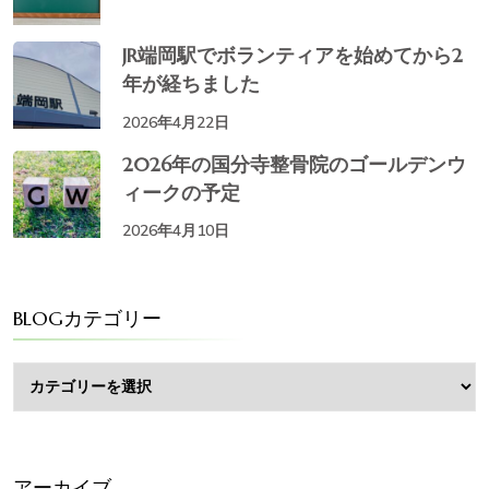
JR端岡駅でボランティアを始めてから2
年が経ちました
2026年4月22日
2026年の国分寺整骨院のゴールデンウ
ィークの予定
2026年4月10日
BLOGカテゴリー
BLOG
カ
テ
ゴ
リ
ー
アーカイブ