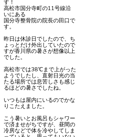
す！
く
だ
高松市国分寺町の11号線沿
さ
い
いにある
国分寺整骨院の院長の田口で
す。
昨日は休診日でしたので、ち
ょっとだけ外出していたので
すが香川県の暑さが想像以上
でした。
高松市では38℃まで上がった
ようでしたし、直射日光の当
たる場所では息苦しさも感じ
るほどの暑さでしたね。
いつもは屋内にいるのでかな
りこたえました。
こう暑いとお風呂もシャワー
で済ませがちですが、昼間の
冷房などで体を冷やしてしま
っていると、思ってもいない