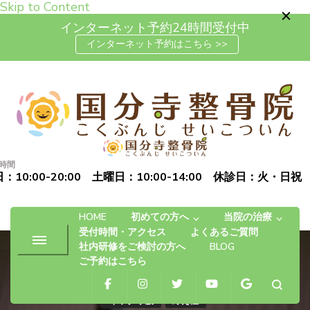
Skip to Content
インターネット予約24時間受付中
インターネット予約はこちら >>
高松市で肩こり・腰痛・坐骨神
「お体の不安を自信に変える」完全予約制の自費治療専門の整
経痛の整体なら国分寺整骨院
骨院です
時間
：10:00-20:00 土曜日：10:00-14:00 休診日：火・日祝
HOME
初めての方へ
当院の治療
受付時間・アクセス
よくあるご質問
社内研修をご検討の方へ
BLOG
ご予約はこちら
ギックリ腰
冷え性