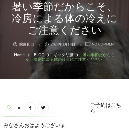
暑い季節だからこそ、
冷房による体の冷えに
ご注意ください
ON
院長 田口
2024年2月14日
NO COMMENT
暑
い
Home
BLOG
ギックリ腰
暑い季節だからこ
季
節
そ、冷房による体の冷えにご注意ください
だ
か
ら
こ
そ、
冷
房
に
よ
る
体
の
ご予約はこち
冷
0
ら
え
に
ご
注
みなさんおはようございま
意