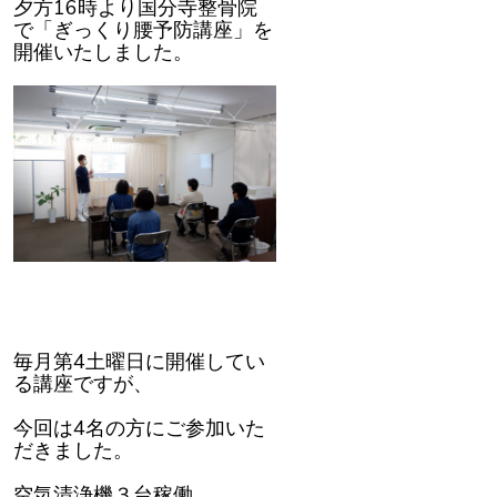
夕方16時より国分寺整骨院
で「ぎっくり腰予防講座」を
開催いたしました。
毎月第
4
土曜日に開催してい
る講座ですが、
今回は
4
名の方にご参加いた
だきました。
空気清浄機３台稼働、