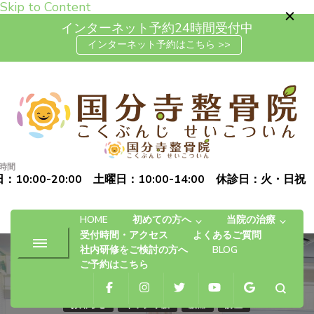
Skip to Content
インターネット予約24時間受付中
インターネット予約はこちら >>
高松市で肩こり・腰痛・坐骨神
「お体の不安を自信に変える」完全予約制の自費治療専門の整
経痛の整体なら国分寺整骨院
骨院です
時間
：10:00-20:00 土曜日：10:00-14:00 休診日：火・日祝
HOME
初めての方へ
当院の治療
受付時間・アクセス
よくあるご質問
社内研修をご検討の方へ
BLOG
ご予約はこちら
お知らせ
ギックリ腰
腰痛
講座