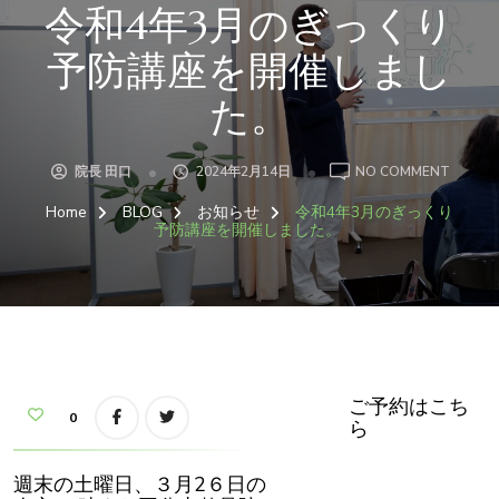
令和4年3月のぎっくり
予防講座を開催しまし
た。
ON
院長 田口
2024年2月14日
NO COMMENT
令
和
Home
BLOG
お知らせ
令和4年3月のぎっくり
4
年
予防講座を開催しました。
3
月
の
ぎ
っ
く
り
予
防
講
座
を
ご予約はこち
開
0
ら
催
し
ま
し
週末の土曜日、３月2６日の
た。