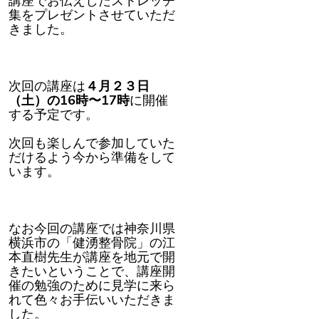
講座でお伝えしたストレッチ
集をプレゼントさせていただ
きました。
次回の講座は
４
月２３
日
（土）の
16
時〜
17
時
に開催
する予定です。
次回も楽しんで参加していた
だけるよう今から準備をして
います。
なお今回の講座では神奈川県
横浜市の「健湧整骨院」の江
本直樹先生が講座を地元で開
きたいということで、講座開
催の勉強のために見学に来ら
れて色々お手伝いいただきま
した。