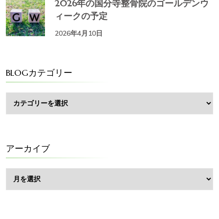
2026年の国分寺整骨院のゴールデンウ
ィークの予定
2026年4月10日
BLOGカテゴリー
BLOG
カ
テ
ゴ
リ
ー
アーカイブ
ア
ー
カ
イ
ブ