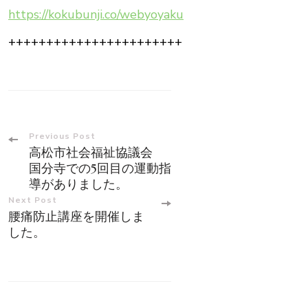
https://kokubunji.co/webyoyaku
+++++++++++++++++++++++
Post
Previous Post
高松市社会福祉協議会
Navigation
国分寺での5回目の運動指
導がありました。
Next Post
腰痛防止講座を開催しま
した。