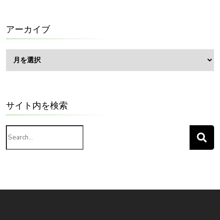
ゴ
リ
ー
アーカイブ
ア
ー
カ
イ
ブ
サイト内を検索
Search
for: