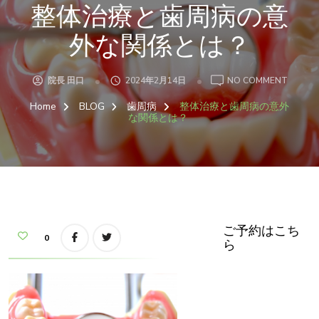
整体治療と歯周病の意
外な関係とは？
ON
院長 田口
2024年2月14日
NO COMMENT
整
体
Home
BLOG
歯周病
整体治療と歯周病の意外
治
療
な関係とは？
と
歯
周
病
の
意
外
な
関
係
と
は？
ご予約はこち
0
ら