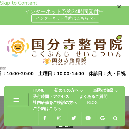
Skip to Content
インターネット予約24時間受付中
インターネット予約はこちら >>
高松市で肩こり・腰痛・坐骨神
「お体の不安を自信に変える」完全予約制の自費治療専門の整
経痛の整体なら国分寺整骨院
骨院です
時間
：10:00-20:00 土曜日：10:00-14:00 休診日：火・日祝
HOME
初めての方へ
当院の治療
受付時間・アクセス
よくあるご質問
社内研修をご検討の方へ
BLOG
ご予約はこちら
歯周病