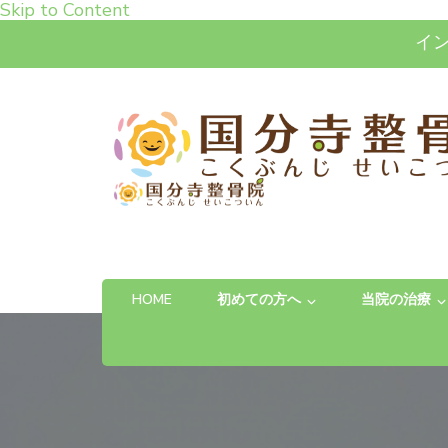
Skip to Content
イ
高松市で肩こり・腰痛・
「お体の不安を自信に変える」完全予約制の
HOME
初めての方へ
当院の治療