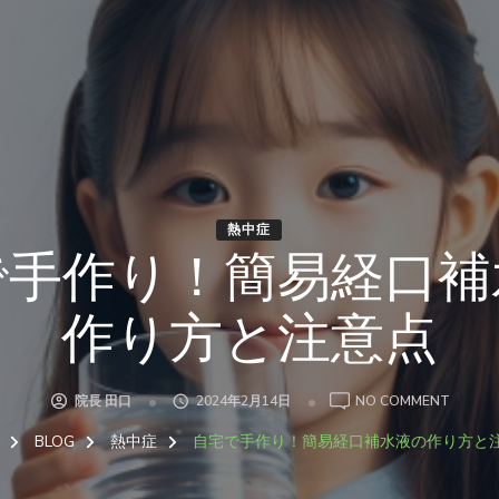
熱中症
で手作り！簡易経口補
作り方と注意点
ON
院長 田口
2024年2月14日
NO COMMENT
自
宅
BLOG
熱中症
自宅で手作り！簡易経口補水液の作り方と
で
手
作
り！