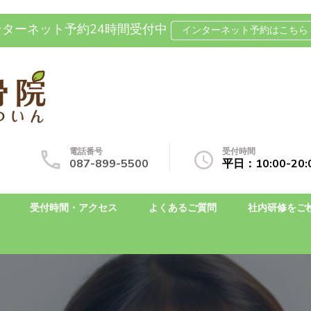
ンターネット予約24時間受付中
インターネット予約はこちら 
坐骨神経痛の整体なら国分寺整
自費治療専門の整骨院です
電話番号
受付時間
087-899-5500
平日：10:00-2
受付時間・アクセス
よくあるご質問
社内研修をご