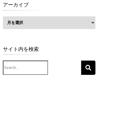
ー
アーカイブ
ア
ー
カ
イ
ブ
サイト内を検索
Search
for: