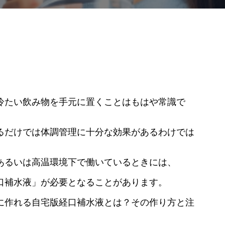
簡
易
経
口
補
水
液
の
作
り
方
と
注
意
点
冷たい飲み物を手元に置くことはもはや常識で
るだけでは体調管理に十分な効果があるわけでは
あるいは高温環境下で働いているときには、
口補水液」が必要となることがあります。
に作れる自宅版経口補水液とは？その作り方と注