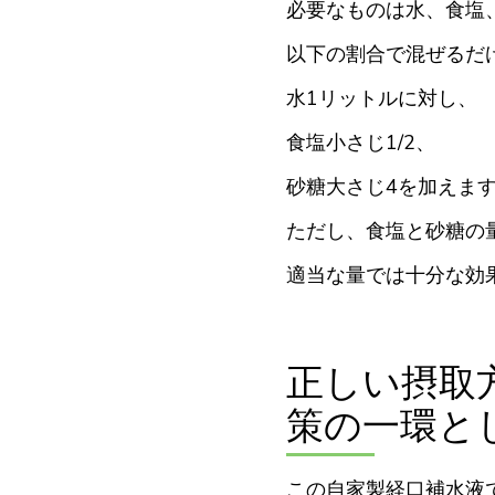
必要なものは水、食塩
以下の割合で混ぜるだ
水1リットルに対し、
食塩小さじ1/2、
砂糖大さじ4を加えま
ただし、食塩と砂糖の
適当な量では十分な効
正しい摂取
策の一環と
この自家製経口補水液