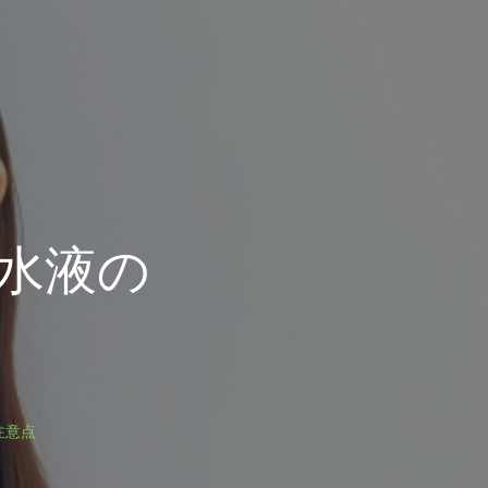
水液の
注意点