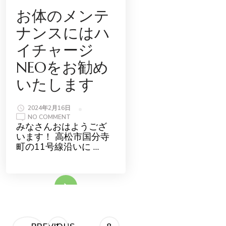
お体のメンテ
ナンスにはハ
イチャージ
NEOをお勧め
いたします
2024年2月16日
ON
NO COMMENT
お
みなさんおはようござ
体
います！ 高松市国分寺
の
メ
町の11号線沿いに …
ン
テ
ナ
ン
ス
続きをみる
に
は
ハ
イ
チ
ャ
投
ー
…