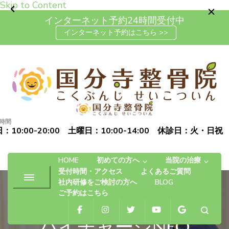
Skip to Content
インターネット予約24時間受付中
インターネット予約はこちら >>
高松市で肩こり・腰痛・坐骨神
「お体の不安を自信に変える」完全予約制の自費治療専門の整
経痛の整体なら国分寺整骨院
骨院です
時間
：10:00-20:00 土曜日：10:00-14:00 休診日：火・日祝
HOME
初めての方へ
当院の治療
受付時間・アクセス
よくあるご質問
社内研修をご検討の方へ
BLOG
ご予約はこちら
ハイチャージNEO