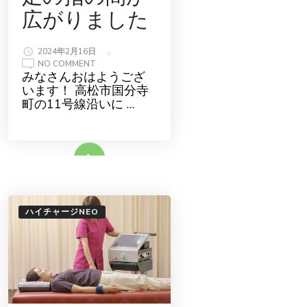
広がりました
2024年2月16日
ON
NO COMMENT
足
みなさんおはようござ
の
います！ 高松市国分寺
指
の
町の11号線沿いに …
間
が
広
が
り
続きをみる
ま
し
た
ハイチャージNEO