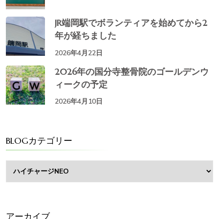
JR端岡駅でボランティアを始めてから2
年が経ちました
2026年4月22日
2026年の国分寺整骨院のゴールデンウ
ィークの予定
2026年4月10日
BLOGカテゴリー
BLOG
カ
テ
ゴ
リ
ー
アーカイブ