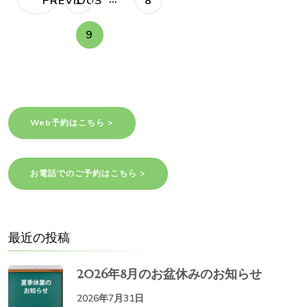
PAGE
PAGE
PREVIOUS
1
8
ジ
NEO
稿
を
お
PAGE
9
勧
の
め
い
た
し
ペ
ま
す
ー
Web予約はこちら >
ジ
送
お電話でのご予約はこちら >
り
最近の投稿
2026年8月のお盆休みのお知らせ
2026年7月31日