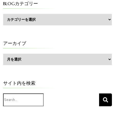
BLOGカテゴリー
BLOG
カ
テ
ゴ
リ
ー
アーカイブ
ア
ー
カ
イ
ブ
サイト内を検索
Search
for: