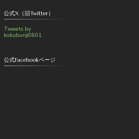
公式X（旧Twitter）
Tweets by
kokubunji0601
公式Facebookページ