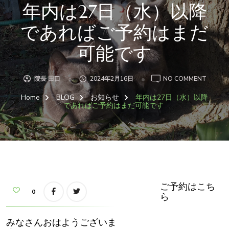
年内は27日（水）以降
であればご予約はまだ
可能です
ON
院長 田口
2024年2月16日
NO COMMENT
年
内
Home
BLOG
お知らせ
年内は27日（水）以降
は
27
であればご予約はまだ可能です
日
（水）
以
降
で
あ
れ
ば
ご
予
約
は
ご予約はこち
ま
0
ら
だ
可
能
で
みなさんおはようございま
す