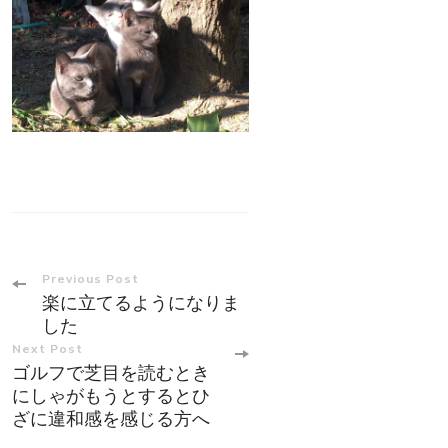
Post
Previous Post
楽に立てるようになりま
Navigation
した
Next Post
ゴルフで芝目を読むとき
にしゃがもうとするとひ
ざに違和感を感じる方へ