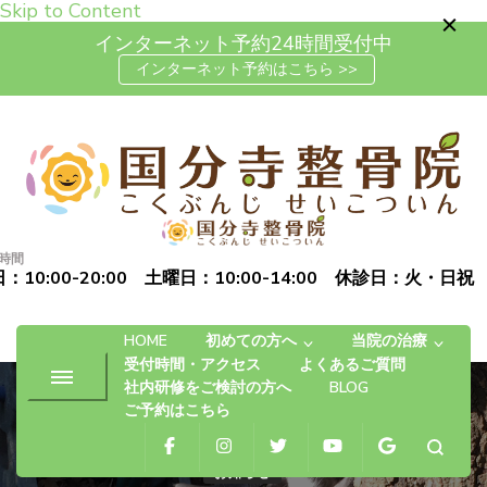
Skip to Content
インターネット予約24時間受付中
インターネット予約はこちら >>
高松市で肩こり・腰痛・坐骨神
「お体の不安を自信に変える」完全予約制の自費治療専門の整
経痛の整体なら国分寺整骨院
骨院です
時間
：10:00-20:00 土曜日：10:00-14:00 休診日：火・日祝
HOME
初めての方へ
当院の治療
受付時間・アクセス
よくあるご質問
社内研修をご検討の方へ
BLOG
ご予約はこちら
お知らせ