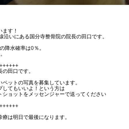
今
日
が
最
後
の
チ
ャ
います！
ン
ス
号線沿いにある国分寺整骨院の院長の田口です。
で
す
市の降水確率は0％。
す。
++++++
長の田口です。
いペットの写真を募集しています。
プしてもいいよ！という方は
トショットをメッセンジャーで送ってください
++++++
診療は明日で最後になります。