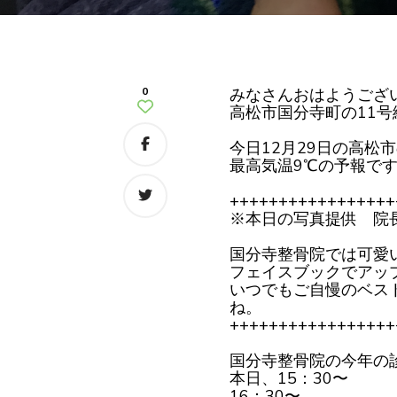
0
みなさんおはようござ
高松市国分寺町の11
今日12月29日の高松
最高気温9℃の予報で
+++++++++++++++++
※本日の写真提供 院
国分寺整骨院では可愛
フェイスブックでアッ
いつでもご自慢のベス
ね。
+++++++++++++++++
国分寺整骨院の今年の
本日、15：30〜
16：30〜