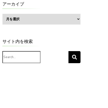
ー
アーカイブ
ア
ー
カ
イ
ブ
サイト内を検索
Search
for: