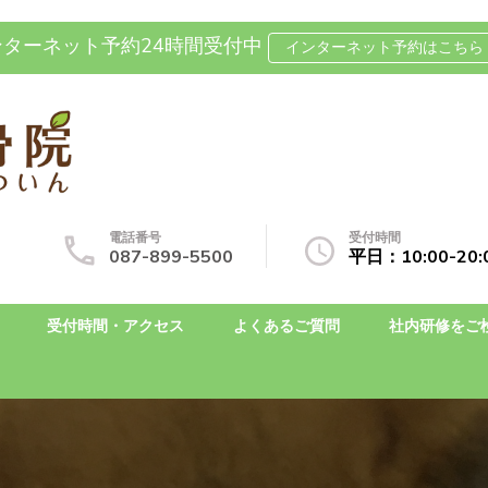
ンターネット予約24時間受付中
インターネット予約はこちら 
坐骨神経痛の整体なら国分寺整
自費治療専門の整骨院です
電話番号
受付時間
087-899-5500
平日：10:00-2
受付時間・アクセス
よくあるご質問
社内研修をご