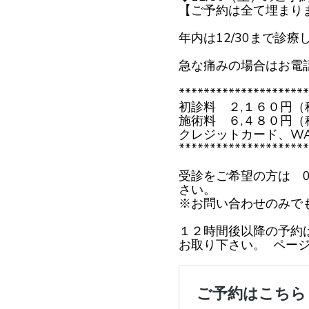
【ご予約は全て埋まり
年内は12/30まで診
急な痛みの場合はお電
*********************
初診料 ２,１６０円（
施術料 ６,４８０円（
クレジットカード、W
*********************
受診をご希望の方は 08
さい。
※お問い合わせのみで
１２時間後以降の予約
お取り下さい。 ページ