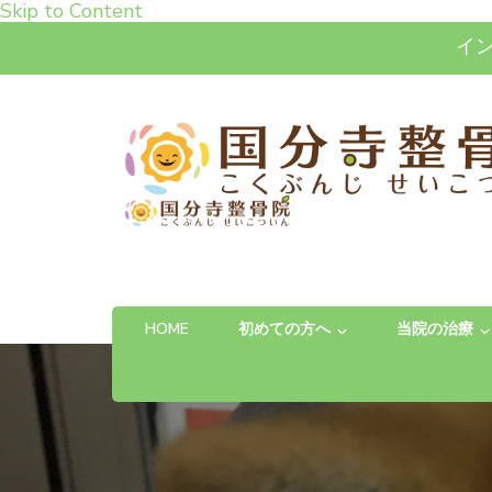
Skip to Content
イ
高松市で肩こり・腰痛・
「お体の不安を自信に変える」完全予約制の
HOME
初めての方へ
当院の治療