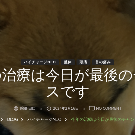
ハイチャージNEO
整体
頭痛
首の痛み
の治療は今日が最後の
スです
ON
院長 田口
2024年2月16日
NO COMMENT
今
年
BLOG
ハイチャージNEO
今年の治療は今日が最後のチャン
の
治
療
は