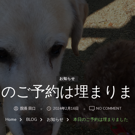
お知らせ
日のご予約は埋まりま
ON
院長 田口
2024年2月16日
NO COMMENT
本
日
Home
BLOG
お知らせ
本日のご予約は埋まりました
の
ご
予
約