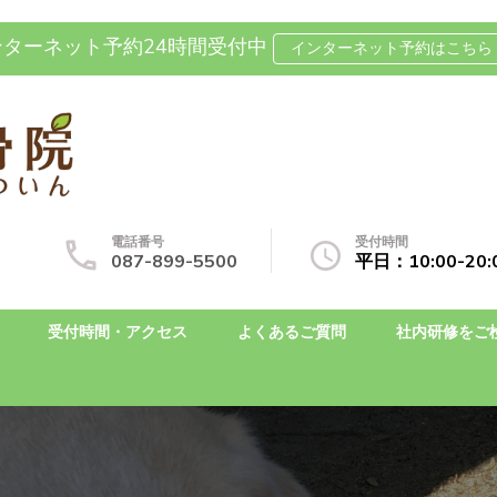
ンターネット予約24時間受付中
インターネット予約はこちら 
坐骨神経痛の整体なら国分寺整
自費治療専門の整骨院です
電話番号
受付時間
087-899-5500
平日：10:00-2
受付時間・アクセス
よくあるご質問
社内研修をご