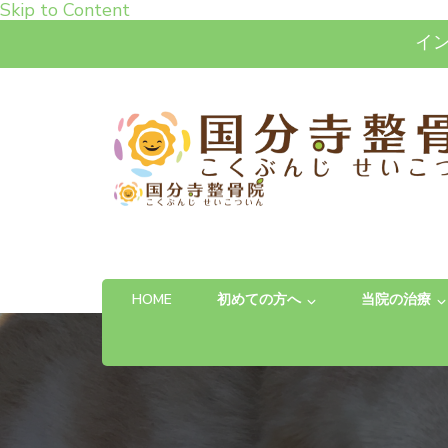
Skip to Content
イ
高松市で肩こり・腰痛・
「お体の不安を自信に変える」完全予約制の
HOME
初めての方へ
当院の治療