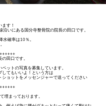
は
埋
ま
り
ま
し
た
います！
号線沿いにある国分寺整骨院の院長の田口です。
降水確率は10％。
す。
++++++
長の田口です。
いペットの写真を募集しています。
プしてもいいよ！という方は
トショットをメッセンジャーで送ってください
++++++
全て埋まっております。
合、例えば急に腰がグキッとなって痛くて動けな