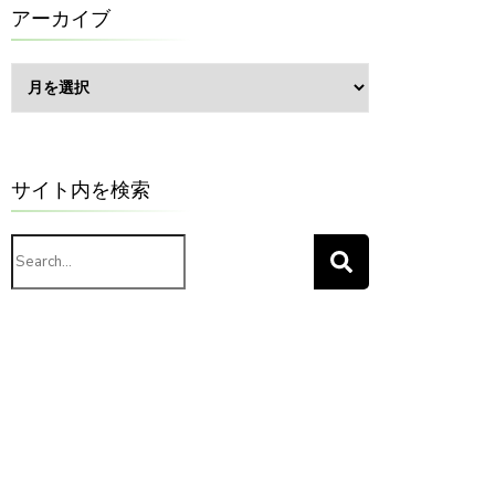
ー
アーカイブ
ア
ー
カ
イ
ブ
サイト内を検索
Search
for: