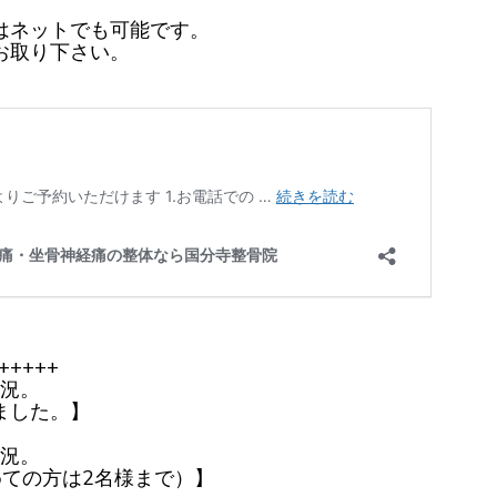
はネットでも可能です。
お取り下さい。
+++++
状況。
ました。】
状況。
めての方は2名様まで）】