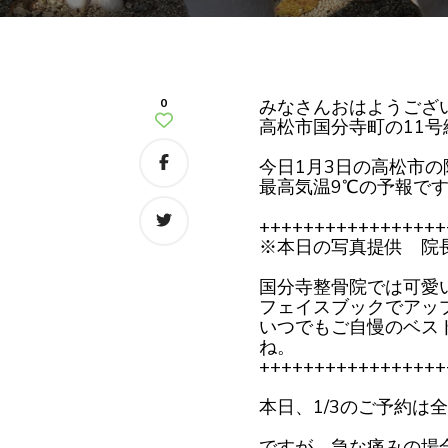
0
みなさんおはようござ
高松市国分寺町の11
今日1月3日の高松市の
最高気温9℃の予報で
+++++++++++++++++
※本日の写真提供 院
国分寺整骨院では可愛
フェイスブックでアッ
いつでもご自慢のベス
ね。
+++++++++++++++++
本日、1/3のご予約は
ですが、急な痛みの場