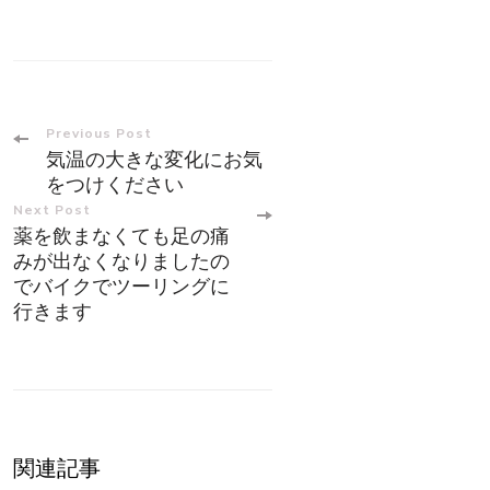
Post
Previous Post
気温の大きな変化にお気
Navigation
をつけください
Next Post
薬を飲まなくても足の痛
みが出なくなりましたの
でバイクでツーリングに
行きます
関連記事