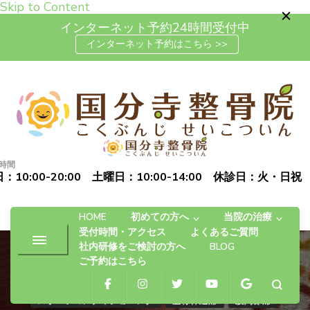
Skip to Content
インターネット予約24時間受付中
インターネット予約はこちら >>
高松市で肩こり・腰痛・坐骨神
「お体の不安を自信に変える」完全予約制の自費治療専門の整
経痛の整体なら国分寺整骨院
骨院です
時間
：10:00-20:00 土曜日：10:00-14:00 休診日：火・日祝
HOME
初めての方へ
当院の治療
受付時間・アクセス
よくあるご質問
社内研修をご検討の方へ
BLOG
ご予約はこちら
スポーツコンディショニング
座骨神経痛
股関節痛