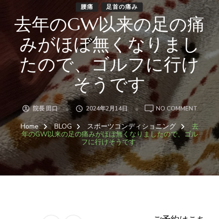
腰痛
足首の痛み
去年のGW以来の足の痛
みがほぼ無くなりまし
たので、ゴルフに行け
そうです
ON
院長 田口
2024年2月14日
NO COMMENT
去
年
Home
BLOG
スポーツコンディショニング
去
の
GW
年のGW以来の足の痛みがほぼ無くなりましたので、ゴル
以
フに行けそうです
来
の
足
の
痛
み
が
ほ
ぼ
無
く
な