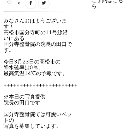
ご予約はこち
り
0
ら
ま
し
た
の
みなさんおはようございま
で、
ゴ
す！
ル
高松市国分寺町の11号線沿
フ
に
いにある
行
国分寺整骨院の院長の田口で
け
そ
す。
う
で
す
今日3月23日の高松市の
降水確率は0％。
最高気温14℃の予報です。
+++++++++++++++++++++++
※本日の写真提供
院長の田口です。
国分寺整骨院では可愛いペッ
トの
写真を募集しています。