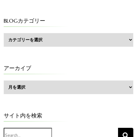
BLOGカテゴリー
BLOG
カ
テ
ゴ
リ
ー
アーカイブ
ア
ー
カ
イ
ブ
サイト内を検索
Search
for: