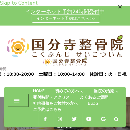
Skip to Content
インターネット予約24時間受付中
インターネット予約はこちら >>
高松市で肩こり・腰痛・坐骨神
「お体の不安を自信に変える」完全予約制の自費治療専門の整
経痛の整体なら国分寺整骨院
骨院です
時間
：10:00-20:00 土曜日：10:00-14:00 休診日：火・日祝
HOME
初めての方へ
当院の治療
受付時間・アクセス
よくあるご質問
社内研修をご検討の方へ
BLOG
ご予約はこちら
お知らせ