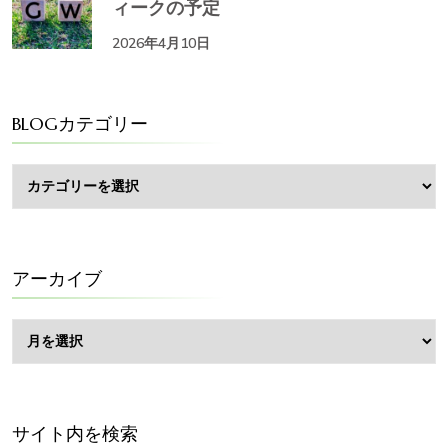
ィークの予定
2026年4月10日
BLOGカテゴリー
BLOG
カ
テ
ゴ
リ
ー
アーカイブ
ア
ー
カ
イ
ブ
サイト内を検索