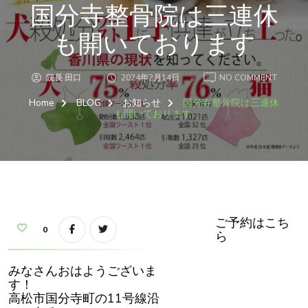
国分寺整骨院は三連休
も開いております
ON
院長 田口
2024年2月14日
NO COMMENT
国
分
Home
BLOG
お知らせ
国分寺整骨院は三連休
寺
整
も開いております
骨
院
は
三
連
休
も
開
い
て
お
り
ご予約はこち
ま
0
ら
す
みなさんおはようございま
す！
高松市国分寺町の11号線沿