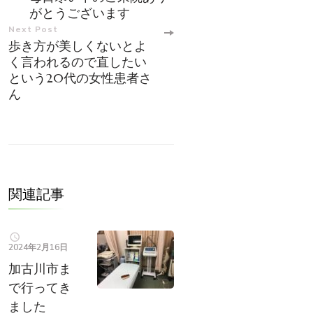
Navigation
がとうございます
Next Post
歩き方が美しくないとよ
く言われるので直したい
という20代の女性患者さ
ん
関連記事
2024年2月16日
加古川市ま
で行ってき
ました