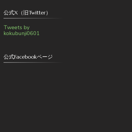
公式X（旧Twitter）
Tweets by
kokubunji0601
公式Facebookページ