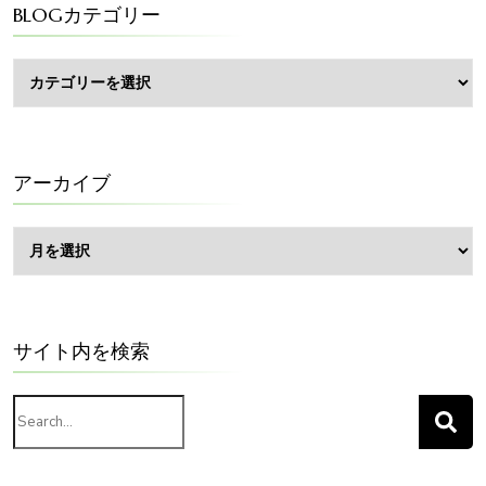
BLOGカテゴリー
BLOG
カ
テ
ゴ
リ
ー
アーカイブ
ア
ー
カ
イ
ブ
サイト内を検索
Search
for: