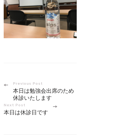
Post
Previous Post
本日は勉強会出席のため
Navigation
休診いたします
Next Post
本日は休診日です