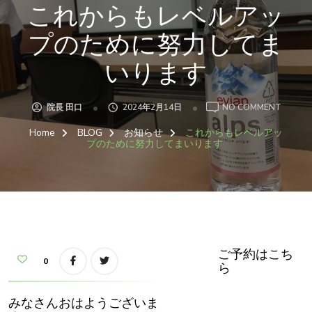
これからもレベルアッ
プのために努力してま
いります
ON
院長 田口
2024年2月14日
NO COMMENT
こ
れ
Home
BLOG
お知らせ
これからもレベルアッ
か
ら
プのために努力してまいります
も
レ
ベ
ル
ア
ッ
プ
の
た
め
に
努
ご予約はこち
力
0
ら
し
て
ま
い
みなさんおはようございま
り