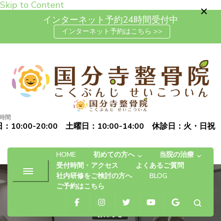
Skip to Content
インターネット予約24時間受付中
インターネット予約はこちら >>
高松市で肩こり・腰痛・坐骨神
「お体の不安を自信に変える」完全予約制の自費治療専門の整
経痛の整体なら国分寺整骨院
骨院です
時間
：10:00-20:00 土曜日：10:00-14:00 休診日：火・日祝
HOME
初めての方へ
当院の治療
受付時間・アクセス
よくあるご質問
社内研修をご検討の方へ
BLOG
ご予約はこちら
お知らせ