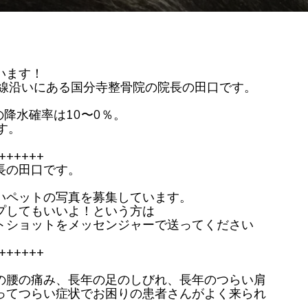
ラ
ン
ス、
姿
勢
の
み
に
います！
注
意
号線沿いにある国分寺整骨院の院長の田口です。
し
て
み
の降水確率は10〜0％。
て
す。
く
だ
さ
い
++++++
長の田口です。
いペットの写真を募集しています。
プしてもいいよ！という方は
トショットをメッセンジャーで送ってください
++++++
の腰の痛み、長年の足のしびれ、長年のつらい肩
ってつらい症状でお困りの患者さんがよく来られ