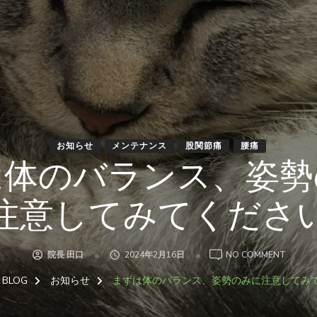
お知らせ
メンテナンス
股関節痛
腰痛
は体のバランス、姿勢
注意してみてくださ
ON
院長 田口
2024年2月16日
NO COMMENT
ま
ず
BLOG
お知らせ
まずは体のバランス、姿勢のみに注意してみ
は
体
の
バ