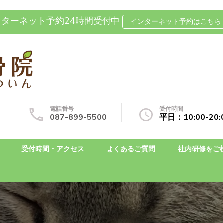
ンターネット予約24時間受付中
インターネット予約はこちら 
坐骨神経痛の整体なら国分寺整
自費治療専門の整骨院です
電話番号
受付時間
087-899-5500
平日：10:00-2
受付時間・アクセス
よくあるご質問
社内研修をご