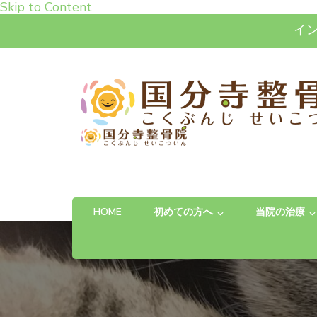
Skip to Content
イ
高松市で肩こり・腰痛・
「お体の不安を自信に変える」完全予約制の
HOME
初めての方へ
当院の治療