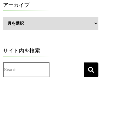
ー
アーカイブ
ア
ー
カ
イ
ブ
サイト内を検索
Search
for: