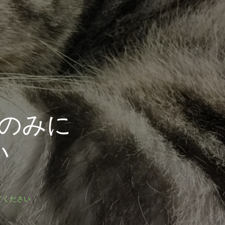
のみに
い
てください