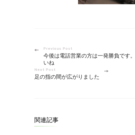
Post
Previous Post
今後は電話営業の方は一発勝負です
Navigation
いね
Next Post
足の指の間が広がりました
関連記事