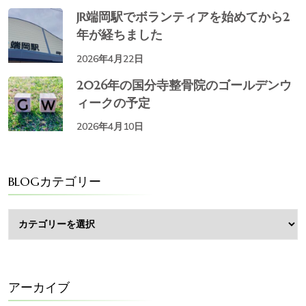
JR端岡駅でボランティアを始めてから2
年が経ちました
2026年4月22日
2026年の国分寺整骨院のゴールデンウ
ィークの予定
2026年4月10日
BLOGカテゴリー
BLOG
カ
テ
ゴ
リ
ー
アーカイブ