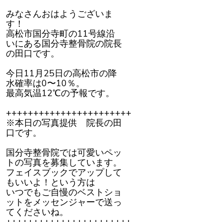
り
降
みなさんおはようございま
り
す！
が
普
高松市国分寺町の11号線沿
通
に
いにある国分寺整骨院の院長
で
の田口です。
き
て
い
今日11月25日の高松市の降
ま
す
水確率は0〜10％。
最高気温12℃の予報です。
+++++++++++++++++++++++
※本日の写真提供 院長の田
口です。
国分寺整骨院では可愛いペッ
トの写真を募集しています。
フェイスブックでアップして
もいいよ！という方は
いつでもご自慢のベストショ
ットをメッセンジャーで送っ
てくださいね。