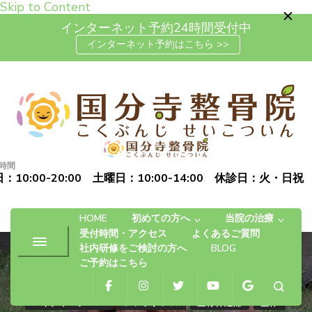
Skip to Content
インターネット予約24時間受付中
インターネット予約はこちら >>
高松市で肩こり・腰痛・坐骨神
「お体の不安を自信に変える」完全予約制の自費治療専門の整
経痛の整体なら国分寺整骨院
骨院です
時間
：10:00-20:00 土曜日：10:00-14:00 休診日：火・日祝
HOME
初めての方へ
当院の治療
受付時間・アクセス
よくあるご質問
社内研修をご検討の方へ
BLOG
ご予約はこちら
ハイチャージNEO
メンテナンス
座骨神経痛
整体