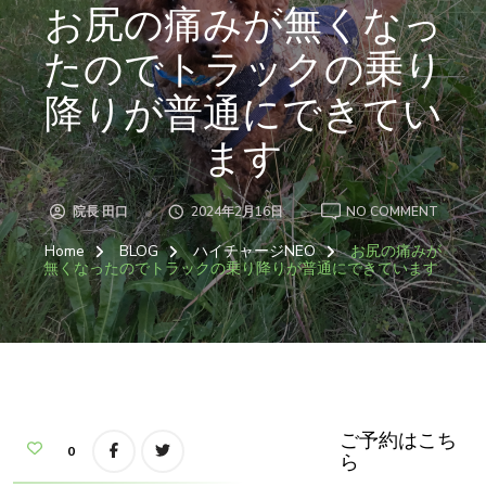
お尻の痛みが無くなっ
たのでトラックの乗り
降りが普通にできてい
ます
ON
院長 田口
2024年2月16日
NO COMMENT
お
尻
Home
BLOG
ハイチャージNEO
お尻の痛みが
の
痛
無くなったのでトラックの乗り降りが普通にできています
み
が
無
く
な
っ
た
の
で
ト
ラ
ッ
ご予約はこち
ク
0
ら
の
乗