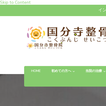
Skip to Content
イ
高松市で肩こり・腰痛・
「お体の不安を自信に変える」完全予約制の
HOME
初めての方へ
当院の治療