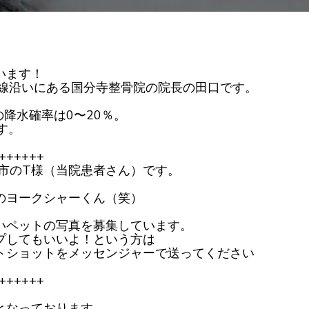
で
す
います！
号線沿いにある国分寺整骨院の院長の田口です。
の降水確率は0〜20％。
す。
++++++
松市のT様（当院患者さん）です。
のヨークシャーくん（笑）
いペットの写真を募集しています。
プしてもいいよ！という方は
トショットをメッセンジャーで送ってください
++++++
となっております。