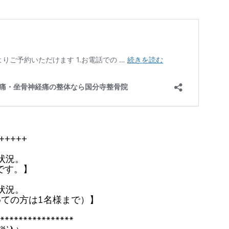
+++++
状況。
です。】
状況。
めての方は1名様まで）】
****************