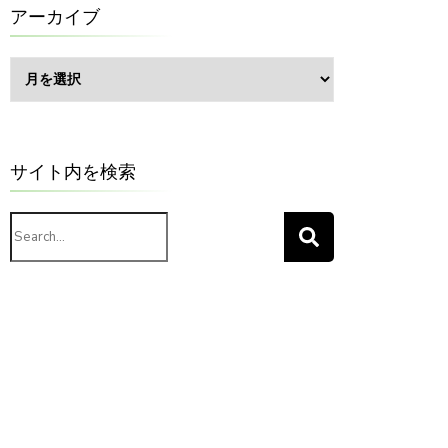
ー
アーカイブ
ア
ー
カ
イ
ブ
サイト内を検索
Search
for: