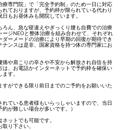
治療専門院」で「完全予約制」のため一日に対応
られておりますが、予約枠が限られている代わり
祝日もお昼休みも開院しています。
ちろん、急な寝違えやぎっくり腰も自費での治療
ャージNEOと整体治療を組み合わせて、それぞれ
ーダーメードの治療により早期の回復が期待でき
テナンスは是非、国家資格を持つ体の専門家にお
腰痛や肩こりの辛さや不安から解放され自信を持
方は、お電話かインターネットで予約枠を確保い
します。
ますができる限り前日までのご予約をお願いいた
されている患者様もいらっしゃいますので、当日
予約が難しい場合が多いです。）
はネットでも可能です。
お取り下さい。