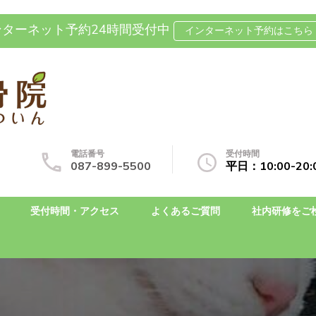
ンターネット予約24時間受付中
インターネット予約はこちら 
坐骨神経痛の整体なら国分寺整
自費治療専門の整骨院です
電話番号
受付時間
087-899-5500
平日：10:00-2
受付時間・アクセス
よくあるご質問
社内研修をご