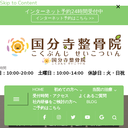
Skip to Content
インターネット予約24時間受付中
インターネット予約はこちら >>
高松市で肩こり・腰痛・坐骨神
「お体の不安を自信に変える」完全予約制の自費治療専門の整
経痛の整体なら国分寺整骨院
骨院です
時間
：10:00-20:00 土曜日：10:00-14:00 休診日：火・日祝
HOME
初めての方へ
当院の治療
受付時間・アクセス
よくあるご質問
社内研修をご検討の方へ
BLOG
ご予約はこちら
ハイチャージNEO
座骨神経痛
整体
椎間板ヘルニア