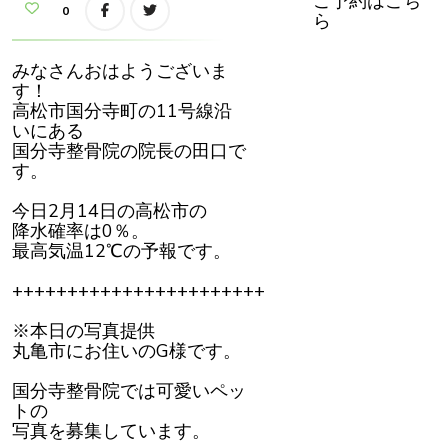
ご予約はこち
が
0
ら
全
く
変
わ
みなさんおはようございま
ら
な
す！
か
高松市国分寺町の11号線沿
っ
た
いにある
男
国分寺整骨院の院長の田口で
性
患
す。
者
さ
ん
今日2月14日の高松市の
降水確率は0％。
最高気温12℃の予報です。
+++++++++++++++++++++++
※本日の写真提供
丸亀市にお住いのG様です。
国分寺整骨院では可愛いペッ
トの
写真を募集しています。