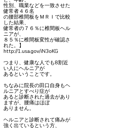
性別、職業などを一致させた
健常者４６名
の腰部椎間板をＭＲＩで比較
した結果、
健常者の７６％に椎間板ヘル
ニアが、
８５％に椎間板変性が確認さ
れた。】
http://1.usa.gov/iN3oKG
つまり、健康な人でも8割近
い人にヘルニアが
あるということです。
ちなみに院長の田口自身もヘ
ルニアとすべり症が
あると診断された過去があり
ますが、腰痛はほぼ
ありません。
ヘルニアと診断されて痛みが
強く出ているという方、