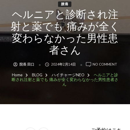
腰痛
ヘルニアと診断され注
射と薬でも 痛みが全く
変わらなかった男性患
者さん
ON
院長 田口
2024年2月14日
NO COMMENT
ヘ
ル
Home
BLOG
ハイチャージNEO
ヘルニアと診
ニ
ア
断され注射と薬でも 痛みが全く変わらなかった男性患者さ
と
ん
診
断
さ
れ
注
射
と
薬
で
も
痛
み