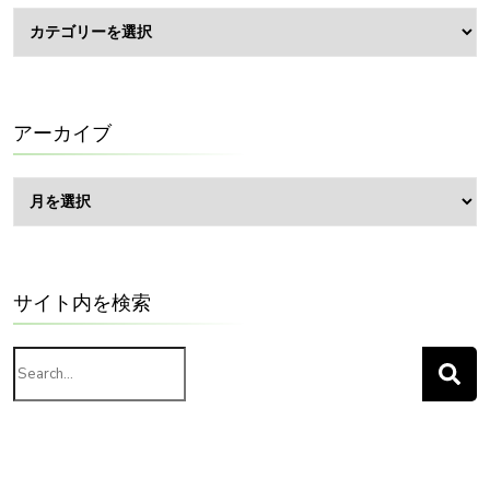
BLOG
カ
テ
ゴ
リ
ー
アーカイブ
ア
ー
カ
イ
ブ
サイト内を検索
Search
for: