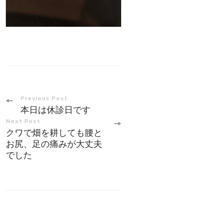
Post
Previous Post
本日は休診日です
Navigation
Next Post
クワで畑を耕しても腰と
お尻、足の痛みが大丈夫
でした