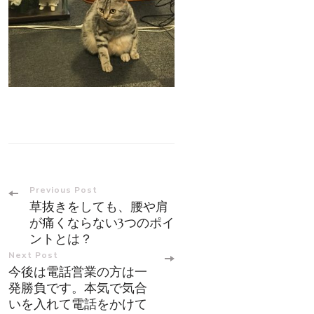
Post
Previous Post
草抜きをしても、腰や肩
Navigation
が痛くならない3つのポイ
ントとは？
Next Post
今後は電話営業の方は一
発勝負です。本気で気合
いを入れて電話をかけて