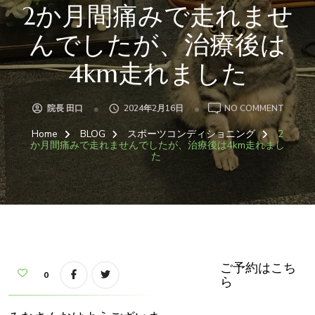
2か月間痛みで走れませ
んでしたが、治療後は
4km走れました
ON
院長 田口
2024年2月16日
NO COMMENT
2
か
Home
BLOG
スポーツコンディショニング
2
月
間
か月間痛みで走れませんでしたが、治療後は4km走れまし
痛
た
み
で
走
れ
ま
せ
ん
で
し
た
が、
治
ご予約はこち
療
0
ら
後
は
4KM
走