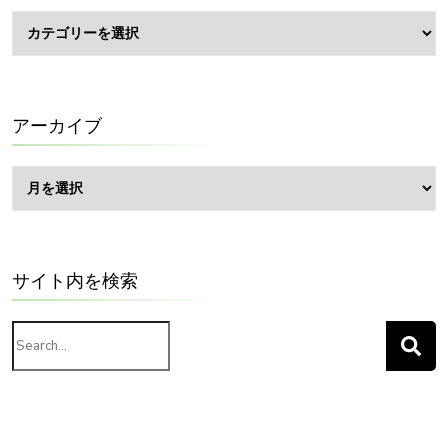
BLOG
カ
テ
ゴ
リ
ー
アーカイブ
ア
ー
カ
イ
ブ
サイト内を検索
Search
for: