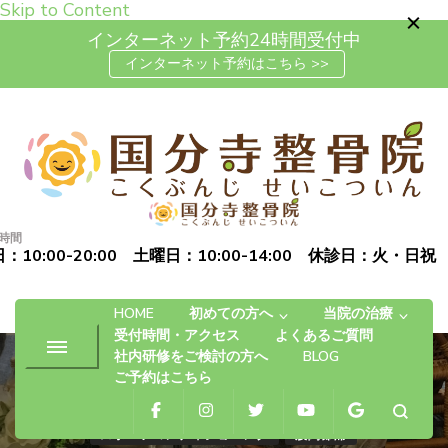
Skip to Content
インターネット予約24時間受付中
インターネット予約はこちら >>
高松市で肩こり・腰痛・坐骨神
「お体の不安を自信に変える」完全予約制の自費治療専門の整
経痛の整体なら国分寺整骨院
骨院です
時間
：10:00-20:00 土曜日：10:00-14:00 休診日：火・日祝
HOME
初めての方へ
当院の治療
受付時間・アクセス
よくあるご質問
社内研修をご検討の方へ
BLOG
ご予約はこちら
スポーツコンディショニング
股関節痛