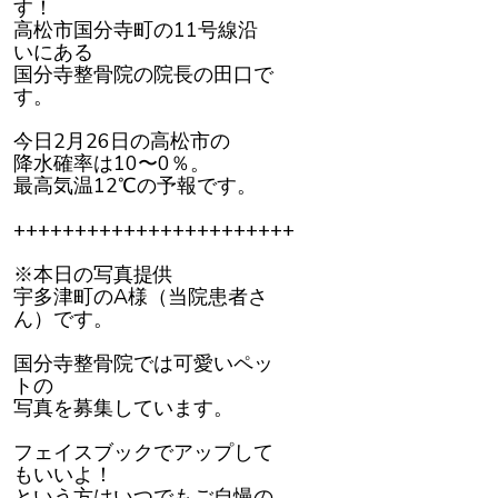
す！
し
て
高松市国分寺町の11号線沿
い
き
いにある
ま
国分寺整骨院の院長の田口で
し
ょ
す。
う
今日2月26日の高松市の
降水確率は10〜0％。
最高気温12℃の予報です。
+++++++++++++++++++++++
※本日の写真提供
宇多津町のA様（当院患者さ
ん）です。
国分寺整骨院では可愛いペッ
トの
写真を募集しています。
フェイスブックでアップして
もいいよ！
という方はいつでもご自慢の