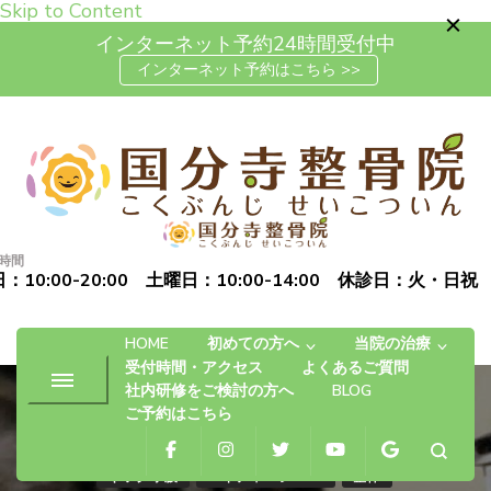
Skip to Content
インターネット予約24時間受付中
インターネット予約はこちら >>
高松市で肩こり・腰痛・坐骨神
「お体の不安を自信に変える」完全予約制の自費治療専門の整
経痛の整体なら国分寺整骨院
骨院です
時間
：10:00-20:00 土曜日：10:00-14:00 休診日：火・日祝
HOME
初めての方へ
当院の治療
受付時間・アクセス
よくあるご質問
社内研修をご検討の方へ
BLOG
ご予約はこちら
ギックリ腰
ハイチャージNEO
整体