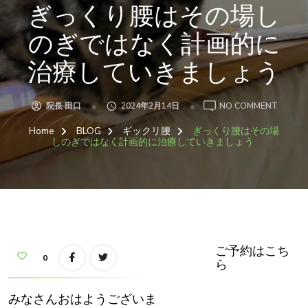
ぎっくり腰はその場し
のぎではなく計画的に
治療していきましょう
ON
院長 田口
2024年2月14日
NO COMMENT
ぎ
っ
Home
BLOG
ギックリ腰
ぎっくり腰はその場
く
り
しのぎではなく計画的に治療していきましょう
腰
は
そ
の
場
し
の
ぎ
で
は
な
く
ご予約はこち
計
0
ら
画
的
に
治
みなさんおはようございま
療