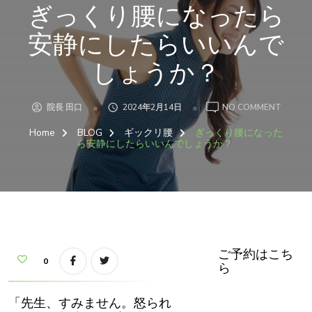
ぎっくり腰になったら
安静にしたらいいんで
しょうか？
ON
院長 田口
2024年2月14日
NO COMMENT
ぎ
っ
Home
BLOG
ギックリ腰
ぎっくり腰になった
く
り
ら安静にしたらいいんでしょうか？
腰
に
な
っ
た
ら
安
静
に
し
た
ら
ご予約はこち
い
0
ら
い
ん
で
し
「先生、すみません。怒られ
ょ