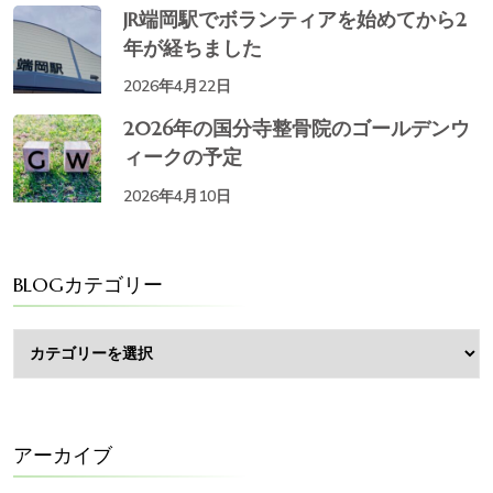
JR端岡駅でボランティアを始めてから2
年が経ちました
2026年4月22日
2026年の国分寺整骨院のゴールデンウ
ィークの予定
2026年4月10日
BLOGカテゴリー
BLOG
カ
テ
ゴ
リ
ー
アーカイブ