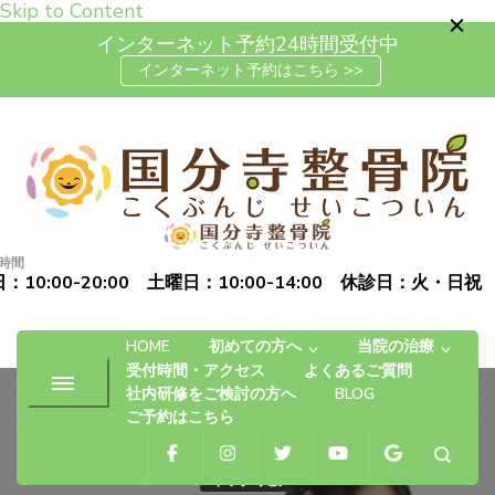
Skip to Content
インターネット予約24時間受付中
インターネット予約はこちら >>
高松市で肩こり・腰痛・坐骨神
「お体の不安を自信に変える」完全予約制の自費治療専門の整
経痛の整体なら国分寺整骨院
骨院です
時間
：10:00-20:00 土曜日：10:00-14:00 休診日：火・日祝
HOME
初めての方へ
当院の治療
受付時間・アクセス
よくあるご質問
社内研修をご検討の方へ
BLOG
ご予約はこちら
ギックリ腰