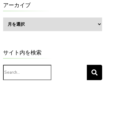
ー
アーカイブ
ア
ー
カ
イ
ブ
サイト内を検索
Search
for: