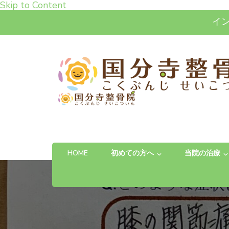
Skip to Content
イ
高松市で肩こり・腰痛・
「お体の不安を自信に変える」完全予約制の
HOME
初めての方へ
当院の治療