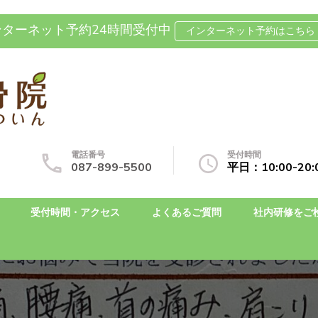
ンターネット予約24時間受付中
インターネット予約はこちら 
坐骨神経痛の整体なら国分寺整
自費治療専門の整骨院です
電話番号
受付時間
087-899-5500
平日：10:00-2
受付時間・アクセス
よくあるご質問
社内研修をご