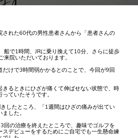
を
い
た
だ
き
ま
し
た
院された60代の男性患者さんから「患者さんの
。
、船で1時間、JRに乗り換えて10分、さらに徒歩
てご来院いただいております。
道だけで3時間弱かかるとのことで、今回が9回
起きるときにひざが痛くて伸ばせない状態で、時
行っていたそうです。
聞きしたところ、「1週間はひざの痛みが出てい
いました。
、3回の治療を終えたところで、趣味でゴルフを
ースデビューをするためにご自宅でも一生懸命練
とでした。