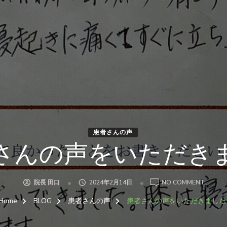
患者さんの声
さんの声をいただき
ON
院長 田口
2024年2月14日
NO COMMENT
患
者
Home
BLOG
患者さんの声
患者さんの声をいただきました
さ
ん
の
声