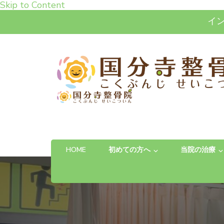
Skip to Content
イ
高松市で肩こり・腰痛・
「お体の不安を自信に変える」完全予約制の
HOME
初めての方へ
当院の治療