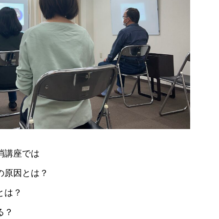
消講座では
の原因とは？
とは？
る？