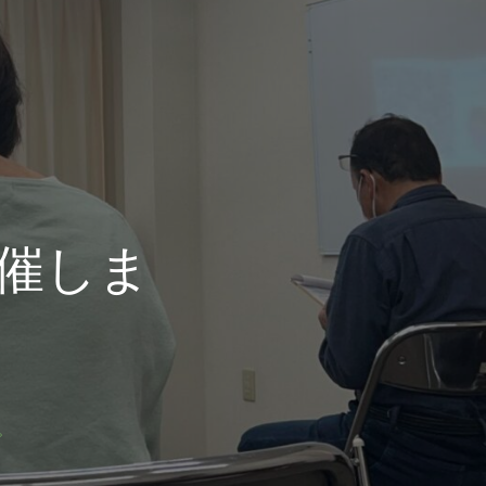
催しま
。