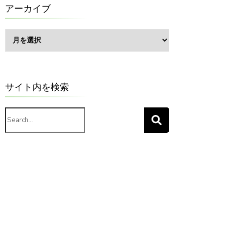
ー
アーカイブ
ア
ー
カ
イ
ブ
サイト内を検索
Search
for: