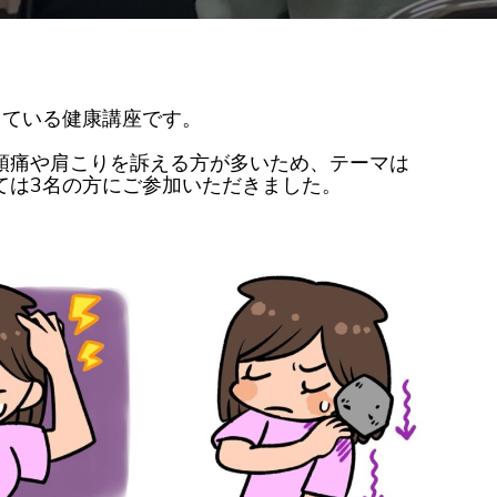
消
講
座
を
開
催
し
ま
している健康講座です。
し
た。
頭痛や肩こりを訴える方が多いため、テーマは
ては3
名の方にご参加いただきました。