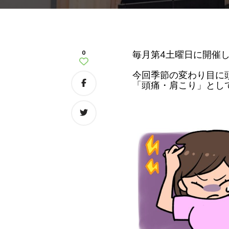
0
毎月第
4
土曜日に開催
今回季節の変わり目に
「頭痛・肩こり」とし