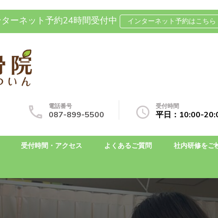
ンターネット予約24時間受付中
インターネット予約はこちら 
坐骨神経痛の整体なら国分寺整
自費治療専門の整骨院です
電話番号
受付時間
087-899-5500
平日：10:00-2
受付時間・アクセス
よくあるご質問
社内研修をご