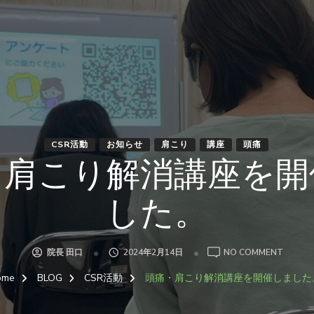
CSR活動
お知らせ
肩こり
講座
頭痛
・肩こり解消講座を開
した。
ON
院長 田口
2024年2月14日
NO COMMENT
頭
痛・
ome
BLOG
CSR活動
頭痛・肩こり解消講座を開催しました
肩
こ
り
解