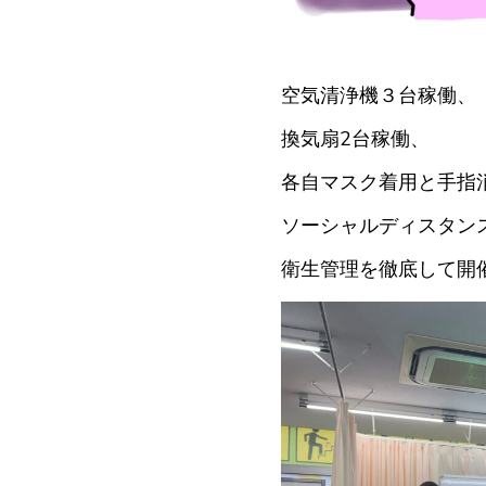
空気清浄機３台稼働、
換気扇2台稼働、
各自マスク着用と手指
ソーシャルディスタン
衛生管理を徹底して開