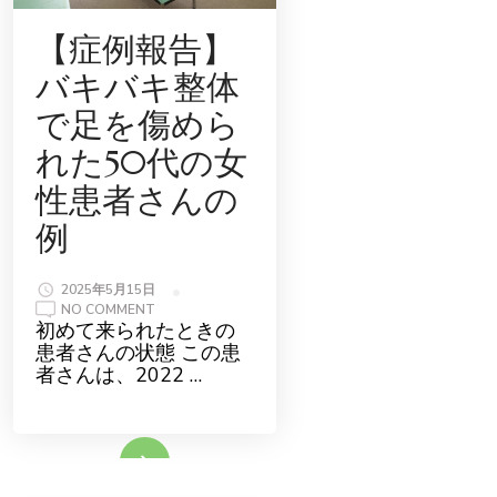
患
者
さ
【症例報告】
ん
の
バキバキ整体
例
で足を傷めら
れた50代の女
性患者さんの
例
2025年5月15日
ON
NO COMMENT
【症
初めて来られたときの
例
患者さんの状態 この患
報
告】
者さんは、2022 …
バ
キ
バ
キ
整
続きをみる
体
で
足
を