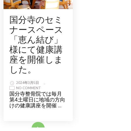
国分寺のセミ
ナースペース
「恵ん結び」
様にて健康講
座を開催しま
した。
2024年3月5日
ON
NO COMMENT
国
国分寺整骨院では毎月
分
第4土曜日に地域の方向
寺
の
けの健康講座を開催 …
セ
ミ
ナ
ー
ス
続きをみる
ペ
ー