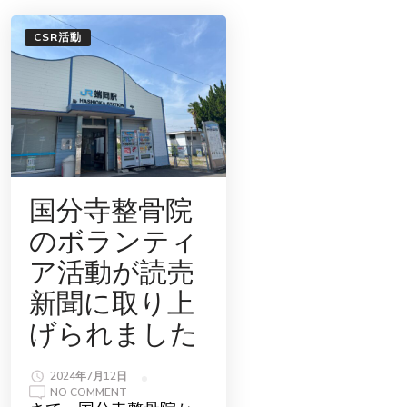
そ
の
予
CSR活動
防
対
策
国分寺整骨院
のボランティ
ア活動が読売
新聞に取り上
げられました
2024年7月12日
ON
NO COMMENT
国