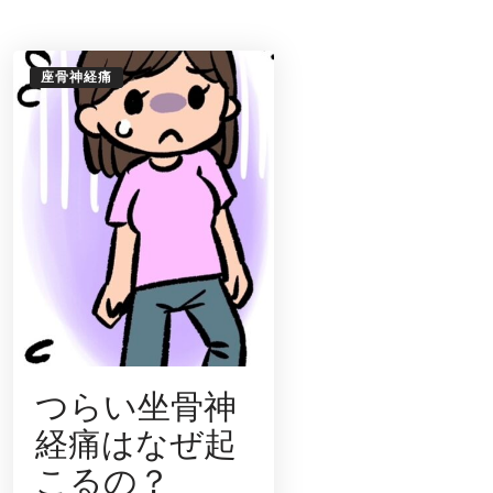
ス
「恵
ん
結
び」
座骨神経痛
様
に
て
健
康
講
座
を
開
催
し
ま
し
た。
つらい坐骨神
経痛はなぜ起
こるの？