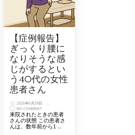
【症例報告】
ぎっくり腰に
なりそうな感
じがするとい
う40代の女性
患者さん
2025年5月29日
ON
NO COMMENT
【症
来院されたときの患者
例
さんの状態 この患者さ
報
告】
んは、数年前から1 …
ぎ
っ