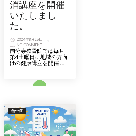
消講座を開催
いたしまし
た。
2024年9月25日
ON
NO COMMENT
「恵
国分寺整骨院では毎月
ん
第4土曜日に地域の方向
結
び」
けの健康講座を開催 …
様
に
て
腰
痛
続きをみる
解
消
講
座
を
開
催
熱中症
い
た
し
ま
し
た。