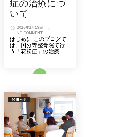
症の治療につ
いて
2026年2月18日
ON
NO COMMENT
国
はじめに このブログで
分
は、国分寺整骨院で行
寺
整
う「花粉症」の治療 …
骨
院
で
で
き
続きをみる
る
花
粉
症
の
治
療
お知らせ
に
つ
い
て