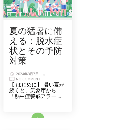
夏の猛暑に備
える：脱水症
状とその予防
対策
2024年8月7日
ON
NO COMMENT
夏
【 はじめに】 暑い夏が
の
続くと、気象庁から
猛
暑
「熱中症警戒アラー …
に
備
え
る：
脱
続きをみる
水
症
状
と