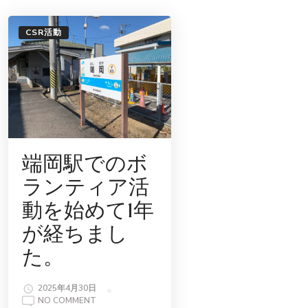
傷
め
ら
CSR活動
れ
た
50
代
の
女
性
患
者
さ
ん
の
例
端岡駅でのボ
ランティア活
動を始めて1年
が経ちまし
た。
2025年4月30日
ON
NO COMMENT