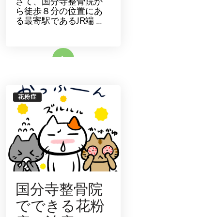
さて、国分寺整骨院か
分
ら徒歩８分の位置にあ
寺
整
る最寄駅であるJR端 …
骨
院
の
ボ
ラ
続きをみる
ン
テ
ィ
ア
活
動
が
花粉症
読
売
新
聞
に
取
り
上
げ
ら
れ
ま
し
た
国分寺整骨院
でできる花粉