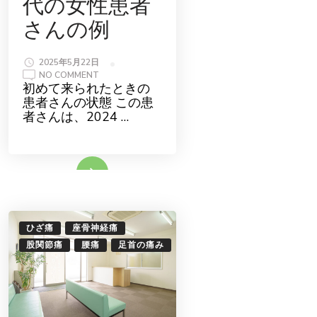
代の女性患者
さんの例
2025年5月22日
ON
NO COMMENT
【症
初めて来られたときの
例
患者さんの状態 この患
報
告】
者さんは、2024 …
サ
プ
リ
の
よ
続きをみる
う
に
痛
み
止
め
を
ひざ痛
座骨神経痛
飲
ん
股関節痛
腰痛
足首の痛み
で
い
た
60
代
の
女
性