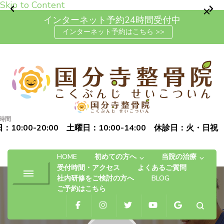
Skip to Content
インターネット予約24時間受付中
インターネット予約はこちら >>
高松市で肩こり・腰痛・坐骨神
「お体の不安を自信に変える」完全予約制の自費治療専門の整
経痛の整体なら国分寺整骨院
骨院です
時間
：10:00-20:00 土曜日：10:00-14:00 休診日：火・日祝
HOME
初めての方へ
当院の治療
受付時間・アクセス
よくあるご質問
社内研修をご検討の方へ
BLOG
ご予約はこちら