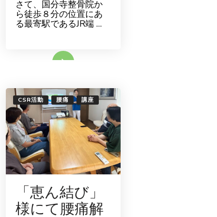
端
さて、国分寺整骨院か
岡
ら徒歩８分の位置にあ
駅
で
る最寄駅であるJR端 …
の
ボ
ラ
ン
テ
続きをみる
ィ
ア
活
動
を
始
め
CSR活動
腰痛
講座
て
1
年
が
経
ち
ま
し
た。
「恵ん結び」
様にて腰痛解