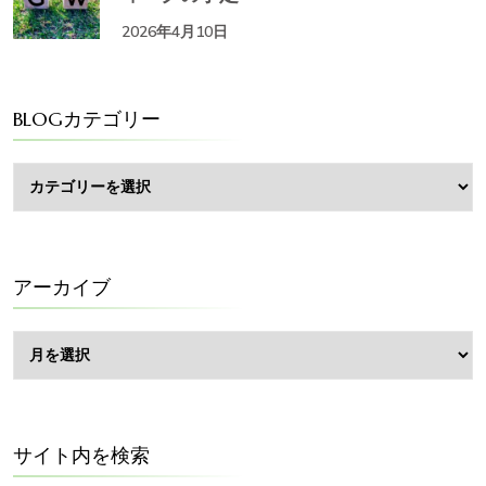
2026年4月10日
BLOGカテゴリー
BLOG
カ
テ
ゴ
リ
ー
アーカイブ
ア
ー
カ
イ
ブ
サイト内を検索