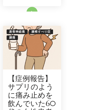
く
り
腰
続きをみる
に
な
り
そ
う
な
感
座骨神経痛
腰椎すべり症
じ
が
腰痛
す
る
と
い
う
40
代
の
女
性
患
者
【症例報告】
さ
ん
サプリのよう
に痛み止めを
飲んでいた60