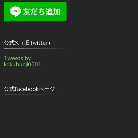
公式X（旧Twitter）
Tweets by
kokubunji0601
公式Facebookページ