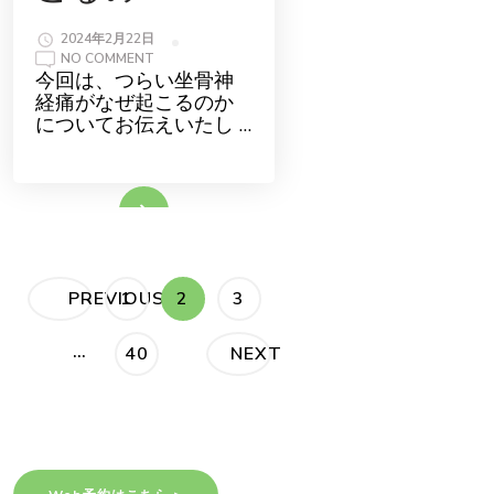
2024年2月22日
ON
NO COMMENT
つ
今回は、つらい坐骨神
ら
経痛がなぜ起こるのか
い
坐
についてお伝えいたし …
骨
神
経
痛
は
続きをみる
な
ぜ
起
こ
る
の？
投
PAGE
PAGE
PAGE
PREVIOUS
1
2
3
稿
…
PAGE
40
NEXT
の
ペ
ー